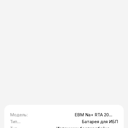
Модель:
EBM Na+ RTA 2000
батарейный модуль
Тип
Батарея для ИБП
оборудования: