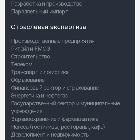
Разработка и производство
Параллельный импорт
Отраслевая экспертиза
Производственные предприятия
Ритейл и FMCG
Строительство
Телеком
Транспорт и логистика
Образование
Финансовый сектор и страхование
Энергетика и нефтегаз
Государственный сектор и муниципальные
учреждения
Здравоохранение и фармацевтика
Horeca (гостиницы, рестораны, кафе)
Девелопмент и недвижимость