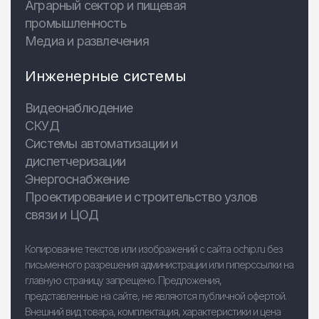
Аграрный сектор и пищевая
промышленность
Медиа и развлечения
Инженерные системы
Видеонаблюдение
СКУД
Системы автоматизации и
диспетчеризации
Энергоснабжение
Проектирование и строительство узлов
связи и ЦОД
Копирование текстов или изображений с сайта ochip.ru без
письменного разрешения администрации или гиперссылки на
главную страницу запрещено. Предложения,
представленные на сайте, не являются публичной офертой.
Внешний вид товара, комплектация, характеристики и цена