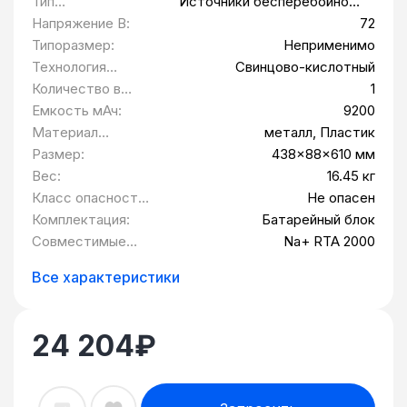
Тип
Источники бесперебойного
совместимого
питания
Напряжение В:
72
оборудования:
Типоразмер:
Неприменимо
Технология
Свинцово-кислотный
производства:
Количество в
1
упаковке шт:
Емкость мАч:
9200
Материал
металл, Пластик
корпуса:
Размер:
438x88x610 мм
Вес:
16.45 кг
Класс опасности
Не опасен
товара:
Комплектация:
Батарейный блок
Совместимые
Na+ RTA 2000
устройства:
Все характеристики
24 204
₽