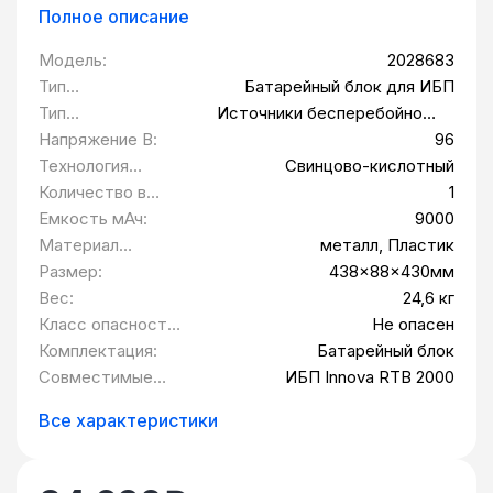
Полное описание
Модель:
2028683
Тип
Батарейный блок для ИБП
оборудования:
Тип
Источники бесперебойного
совместимого
питания
Напряжение В:
96
оборудования:
Технология
Свинцово-кислотный
производства:
Количество в
1
упаковке шт:
Емкость мАч:
9000
Материал
металл, Пластик
корпуса:
Размер:
438x88x430мм
Вес:
24,6 кг
Класс опасности
Не опасен
товара:
Комплектация:
Батарейный блок
Совместимые
ИБП Innova RTB 2000
устройства:
Все характеристики