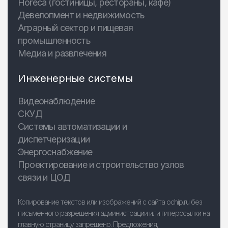
Horeca (гостиницы, рестораны, кафе)
Девелопмент и недвижимость
Аграрный сектор и пищевая
промышленность
Медиа и развлечения
Инженерные системы
Видеонаблюдение
СКУД
Системы автоматизации и
диспетчеризации
Энергоснабжение
Проектирование и строительство узлов
связи и ЦОД
Копирование текстов или изображений с сайта ochip.ru без
письменного разрешения администрации или гиперссылки на
главную страницу запрещено. Предложения,