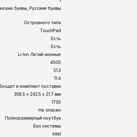
1
нские буквы, Русские буквы
Островного типа
TouchPad
Есть
Есть
Li-Ion Литий-ионные
4500
51.3
11.4
Входит в комплект поставки
358.5 х 242.5 х 21.7 мм
1730
Не опасен
Полноразмерный ноутбук
Без системы
Intel