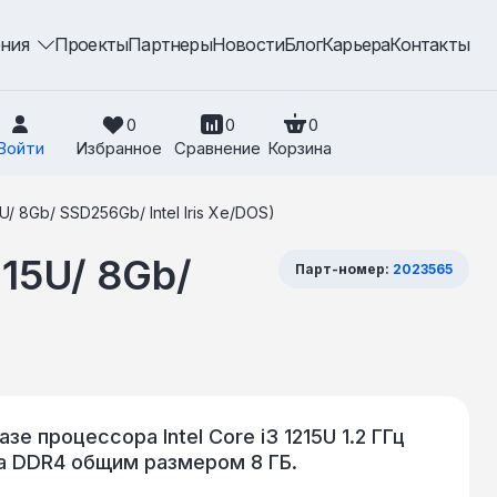
ения
Проекты
Партнеры
Новости
Блог
Карьера
Контакты
0
0
0
Войти
Избранное
Сравнение
Корзина
5U/ 8Gb/ SSD256Gb/ Intel Iris Xe/DOS)
215U/ 8Gb/
Парт-номер:
2023565
зе процессора Intel Core i3 1215U 1.2 ГГц
а DDR4 общим размером 8 ГБ.