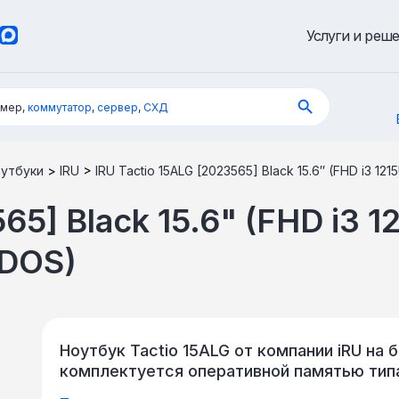
Услуги и реш
имер,
коммутатор
,
сервер
,
СХД
утбуки
>
IRU
>
IRU Tactio 15ALG [2023565] Black 15.6″ (FHD i3 121
65] Black 15.6" (FHD i3 1
/DOS)
Ноутбук Tactio 15ALG от компании iRU на ба
комплектуется оперативной памятью тип