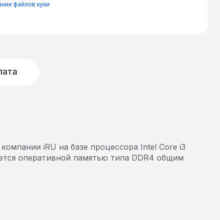
нии файлов куки
лата
 компании iRU на базе процессора Intel Core i3
туется оперативной памятью типа DDR4 общим