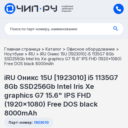
Поиск:
Поиск по парт-номеру, наименованию
Главная страница
>
Каталог
>
Офисное оборудование
>
Ноутбуки
>
IRU
>
iRU Оникс 15U [1923010] i5 1135G7 8Gb
SSD256Gb Intel Iris Xe graphics G7 15.6″ IPS FHD (1920×1080)
Free DOS black 8000mAh
iRU Оникс 15U [1923010] i5 1135G7
8Gb SSD256Gb Intel Iris Xe
graphics G7 15.6" IPS FHD
(1920x1080) Free DOS black
8000mAh
Парт-номер:
1923010