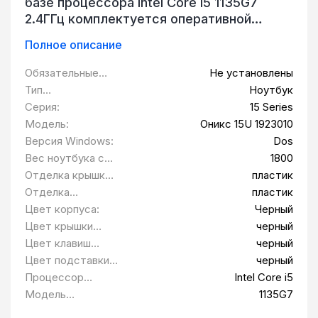
базе процессора Intel Core i5 1135G7
2.4ГГц комплектуется оперативной
памятью типа DDR4 общим размером 8
Полное описание
ГБ.
Обязательные
Не установлены
программы
Тип
Ноутбук
предустановлены
оборудования:
Серия:
15 Series
:
Модель:
Оникс 15U 1923010
Версия Windows:
Dos
Вес ноутбука с
1800
аккумулятором,
Отделка крышки
пластик
грамм:
ноутбука:
Отделка
пластик
подставки под
Цвет корпуса:
Черный
запястья:
Цвет крышки
черный
ноутбука:
Цвет клавиш
черный
ноутбука:
Цвет подставки
черный
под запястья:
Процессор
Intel Core i5
ноутбука:
Модель
1135G7
процессора: