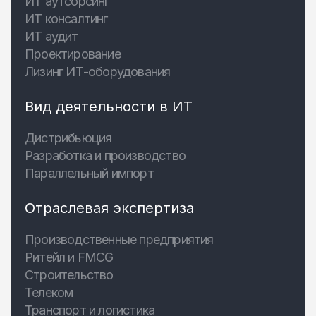
ИТ аутсорсинг
ИТ консалтинг
ИТ аудит
Проектирование
Лизинг ИТ-оборудования
Вид деятельности в ИТ
Дистрибьюция
Разработка и производство
Параллельный импорт
Отраслевая экспертиза
Производственные предприятия
Ритейл и FMCG
Строительство
Телеком
Транспорт и логистика