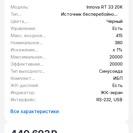
Модель:
Innova RT 33 20K
Тип
Источник бесперебойного
оборудования:
питания
Цвета,
Черный
использованные в
Управление:
Есть
оформлении:
Макс. входное
415
напряжение:
Номинальное
380
выходное
Искажения
± 1%
напряжение В:
выходного
Максимальная
20000
напряжения:
выходная
Эффективная
20000
мощность Вт:
мощность Вт:
Тип выходного
Синусоида
сигнала:
Комплект
ИБП
поставки:
ЖК-дисплей:
Есть
Индикатор:
ЖК-экран
Интерфейс:
RS-232, USB
Все характеристики