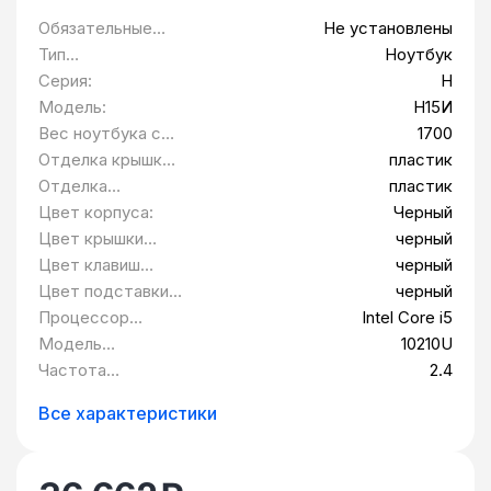
Обязательные
Не установлены
программы
Тип
Ноутбук
предустановлены
оборудования:
Серия:
H
:
Модель:
Н15И
Вес ноутбука с
1700
аккумулятором,
Отделка крышки
пластик
грамм:
ноутбука:
Отделка
пластик
подставки под
Цвет корпуса:
Черный
запястья:
Цвет крышки
черный
ноутбука:
Цвет клавиш
черный
ноутбука:
Цвет подставки
черный
под запястья:
Процессор
Intel Core i5
ноутбука:
Модель
10210U
процессора:
Частота
2.4
процессора, ГГц:
Все характеристики