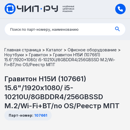
Поиск:
Поиск по парт-номеру, наименованию
Главная страница
>
Каталог
>
Офисное оборудование
>
Ноутбуки
>
Гравитон
>
Гравитон Н15И (107661)
15.6″/1920×1080/ i5-10210U/8GBDDR4/256GBSSD М.2/Wi-
Fi+BT/no OS/Реестр МПТ
Гравитон Н15И (107661)
15.6"/1920x1080/ i5-
10210U/8GBDDR4/256GBSSD
М.2/Wi-Fi+BT/no OS/Реестр МПТ
Парт-номер:
107661