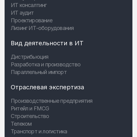
ИТ консалтинг
ИТ аудит
Проектирование
Лизинг ИТ-оборудования
Вид деятельности в ИТ
Дистрибьюция
Разработка и производство
Параллельный импорт
Отраслевая экспертиза
Производственные предприятия
Ритейл и FMCG
Строительство
Телеком
Транспорт и логистика