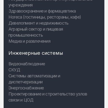
учреждения
Здравоохранение и фармацевтика
Horeca (гостиницы, рестораны, кафе)
Девелопмент и недвижимость
Аграрный сектор и пищевая
промышленность
Медиа и развлечения
Инженерные системы
Видеонаблюдение
СКУД
Системы автоматизации и
диспетчеризации
Энергоснабжение
Проектирование и строительство узлов
связи и ЦОД