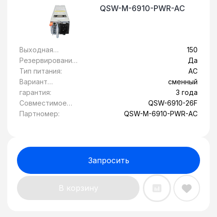
QSW-M-6910-PWR-AC
Выходная
150
мощность, Вт:
Резервирование
Да
блока питания:
Тип питания:
AC
Вариант
сменный
исполнения:
гарантия:
3 года
Совместимое
QSW-6910-26F
оборудование:
Партномер:
QSW-M-6910-PWR-AC
Запросить
В корзину