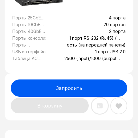
Порты 25GbE
4 порта
SFP28:
Порты 10GbE
20 портов
SFP+:
Порты 40GbE
2 порта
QSFP+:
Порты консоли:
1 порт RS-232 (RJ45) (на
передней панели)
Порты
есть (на передней панели)
управления
USB интерфейс:
1 порт USB 2.0
MGMT:
Таблица ACL:
2500 (input)/1000 (output) -
максимальное количество
правил ACL для стандартных
ACL IPv4 Single Stack без
использования
дополнительных сервисов
Запросить
QOS, CPP, NFPP, PBR
В корзину