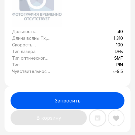
Дальность
40
передачи, км:
Длина волны Tx,
1 310
нм:
Скорость
100
передачи
Тип лазера:
DFB
данных, Гбит/c:
Тип оптического
SMF
волокна:
Тип
PIN
фотоприемника:
Чувствительност
≤-9.5
ь, дБ:
Запросить
В корзину