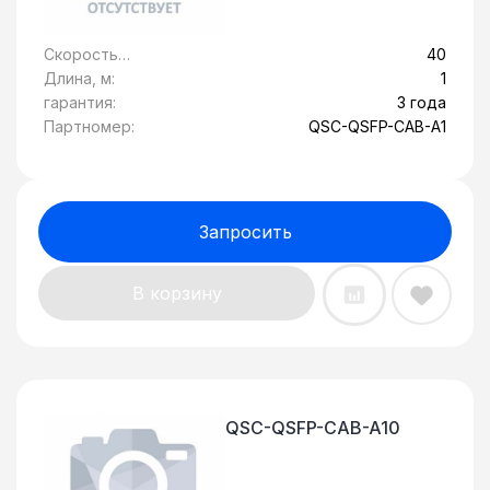
Скорость
40
передачи
Длина, м:
1
данных, Гбит/c:
гарантия:
3 года
Партномер:
QSC-QSFP-CAB-A1
Запросить
В корзину
QSC-QSFP-CAB-A10