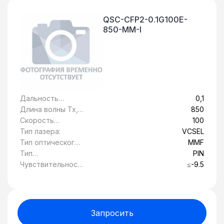
QSC-CFP2-0.1G100E-
850-MM-I
Дальность
0,1
передачи, км:
Длина волны Tx,
850
нм:
Скорость
100
передачи
Тип лазера:
VCSEL
данных, Гбит/c:
Тип оптического
MMF
волокна:
Тип
PIN
фотоприемника:
Чувствительност
≤-9.5
ь, дБ:
Запросить