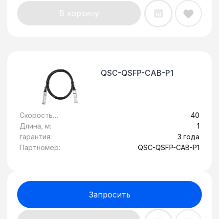
В корзину
QSC-QSFP-CAB-P1
Скорость
40
передачи
Длина, м:
1
данных, Гбит/c:
гарантия:
3 года
Партномер:
QSC-QSFP-CAB-P1
Запросить