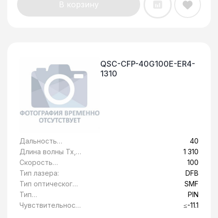
В корзину
QSC-CFP-40G100E-ER4-
1310
Дальность
40
передачи, км:
Длина волны Tx,
1 310
нм:
Скорость
100
передачи
Тип лазера:
DFB
данных, Гбит/c:
Тип оптического
SMF
волокна:
Тип
PIN
фотоприемника:
Чувствительност
≤-11.1
ь, дБ: