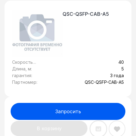
QSC-QSFP-CAB-A5
Скорость
40
передачи
Длина, м:
5
данных, Гбит/c:
гарантия:
3 года
Партномер:
QSC-QSFP-CAB-A5
Запросить
В корзину