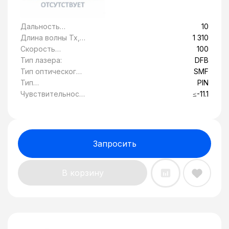
Дальность
10
передачи, км:
Длина волны Tx,
1 310
нм:
Скорость
100
передачи
Тип лазера:
DFB
данных, Гбит/c:
Тип оптического
SMF
волокна:
Тип
PIN
фотоприемника:
Чувствительност
≤-11.1
ь, дБ:
Запросить
В корзину