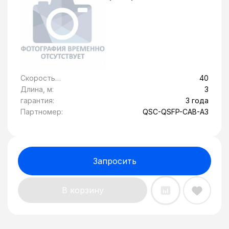
Скорость
40
передачи
Длина, м:
3
данных, Гбит/c:
гарантия:
3 года
Партномер:
QSC-QSFP-CAB-A3
Запросить
В корзину