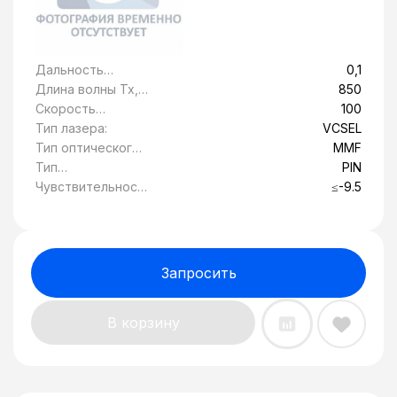
Дальность
0,1
передачи, км:
Длина волны Tx,
850
нм:
Скорость
100
передачи
Тип лазера:
VCSEL
данных, Гбит/c:
Тип оптического
MMF
волокна:
Тип
PIN
фотоприемника:
Чувствительност
≤-9.5
ь, дБ:
Запросить
В корзину