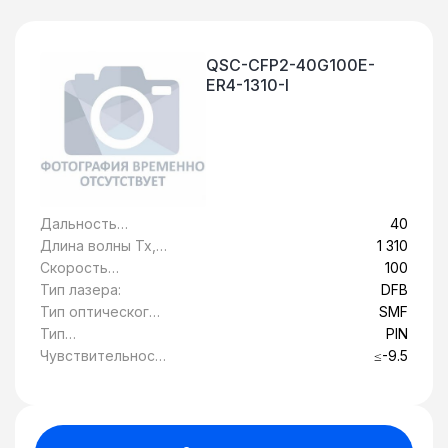
QSC-CFP2-40G100E-
ER4-1310-I
Дальность
40
передачи, км:
Длина волны Tx,
1 310
нм:
Скорость
100
передачи
Тип лазера:
DFB
данных, Гбит/c:
Тип оптического
SMF
волокна:
Тип
PIN
фотоприемника:
Чувствительност
≤-9.5
ь, дБ: