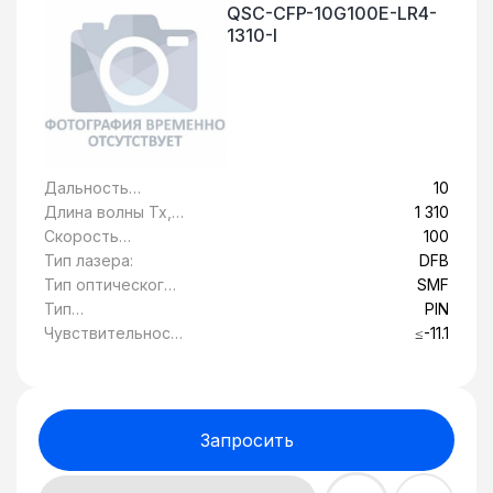
QSC-CFP-10G100E-LR4-
1310-I
Дальность
10
передачи, км:
Длина волны Tx,
1 310
нм:
Скорость
100
передачи
Тип лазера:
DFB
данных, Гбит/c:
Тип оптического
SMF
волокна:
Тип
PIN
фотоприемника:
Чувствительност
≤-11.1
ь, дБ:
Запросить