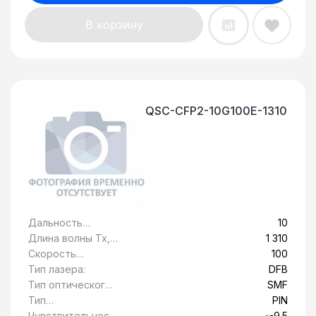
В корзину
QSC-CFP2-10G100E-1310
Дальность
10
передачи, км:
Длина волны Tx,
1 310
нм:
Скорость
100
передачи
Тип лазера:
DFB
данных, Гбит/c:
Тип оптического
SMF
волокна:
Тип
PIN
фотоприемника:
Чувствительност
≤-9.5