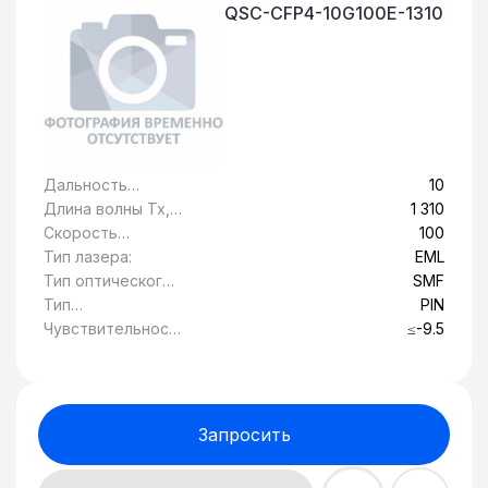
QSC-CFP4-10G100E-1310
Дальность
10
передачи, км:
Длина волны Tx,
1 310
нм:
Скорость
100
передачи
Тип лазера:
EML
данных, Гбит/c:
Тип оптического
SMF
волокна:
Тип
PIN
фотоприемника:
Чувствительност
≤-9.5
ь, дБ:
Запросить