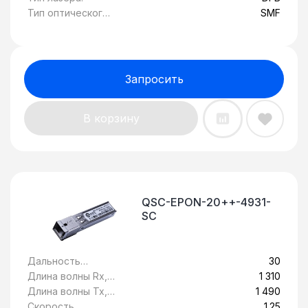
Тип оптического
SMF
волокна:
Запросить
В корзину
QSC-EPON-20++-4931-
SC
Дальность
30
передачи, км:
Длина волны Rx,
1 310
нм:
Длина волны Tx,
1 490
нм:
Скорость
1.25