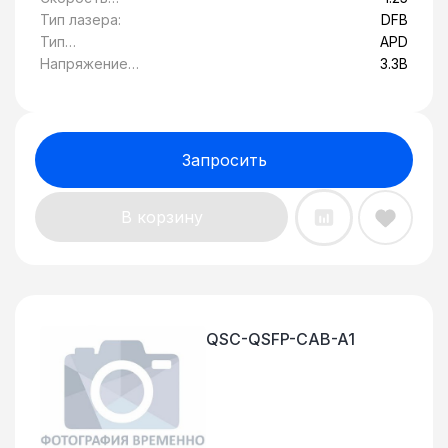
передачи
Тип лазера:
DFB
данных, Гбит/c:
Тип
APD
фотоприемника:
Напряжение
3.3В
питания:
Запросить
В корзину
QSC-QSFP-CAB-A1