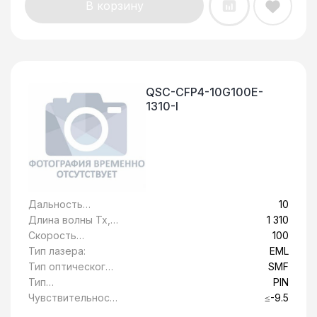
В корзину
QSC-CFP4-10G100E-
1310-I
Дальность
10
передачи, км:
Длина волны Tx,
1 310
нм:
Скорость
100
передачи
Тип лазера:
EML
данных, Гбит/c:
Тип оптического
SMF
волокна:
Тип
PIN
фотоприемника:
Чувствительност
≤-9.5
ь, дБ: