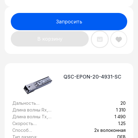
Запросить
В корзину
QSC-EPON-20-4931-SC
Дальность
20
передачи, км:
Длина волны Rx,
1 310
нм:
Длина волны Tx,
1 490
нм:
Скорость
1.25
передачи
Способ
2х волоконная
данных, Гбит/c:
передачи:
Тип лазера:
DFB