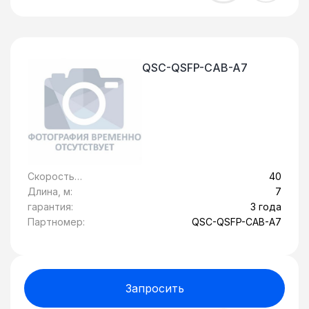
QSC-QSFP-CAB-A7
Скорость
40
передачи
Длина, м:
7
данных, Гбит/c:
гарантия:
3 года
Партномер:
QSC-QSFP-CAB-A7
Запросить