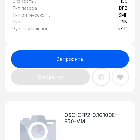
Скорость
100
передачи
Тип лазера:
DFB
данных, Гбит/c:
Тип оптического
SMF
волокна:
Тип
PIN
фотоприемника:
Чувствительност
≤-11.1
ь, дБ:
Запросить
В корзину
QSC-CFP2-0.1G100E-
850-MM