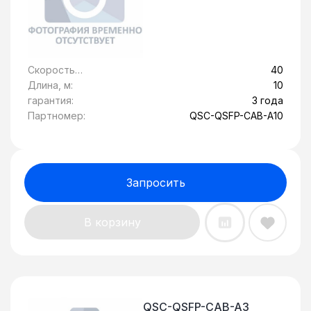
Скорость
40
передачи
Длина, м:
10
данных, Гбит/c:
гарантия:
3 года
Партномер:
QSC-QSFP-CAB-A10
Запросить
В корзину
QSC-QSFP-CAB-A3