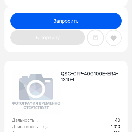
Запросить
В корзину
QSC-CFP-40G100E-ER4-
1310-I
Дальность
40
передачи, км:
Длина волны Tx,
1 310
нм: