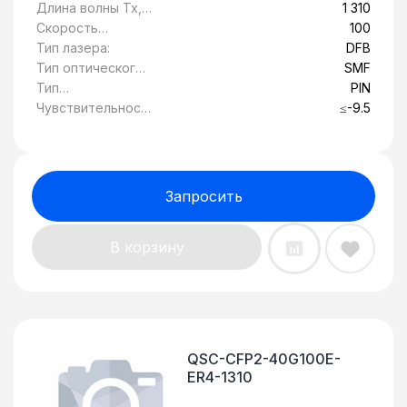
передачи, км:
Длина волны Tx,
1 310
нм:
Скорость
100
передачи
Тип лазера:
DFB
данных, Гбит/c:
Тип оптического
SMF
волокна:
Тип
PIN
фотоприемника:
Чувствительност
≤-9.5
ь, дБ:
Запросить
В корзину
QSC-CFP2-40G100E-
ER4-1310