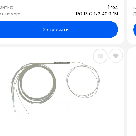
антия:
1 год
г
рт-номер:
PO-PLC-1х2-A0.9-1M
П
Запросить