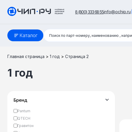
info@ochip.ru
8 (800) 333 68 55
Поиск:
Каталог
Поиск по парт-номеру, наименованию
, напр
Главная страница
>
1 год
>
Страница 2
1 год
Бренд
Pantum
QTECH
Гравитон