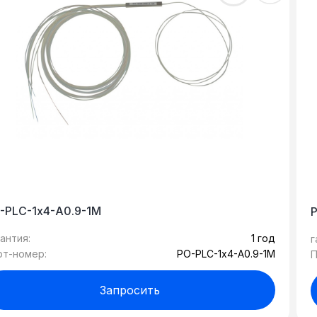
-PLC-1х4-A0.9-1M
антия:
1 год
г
рт-номер:
PO-PLC-1х4-A0.9-1M
П
Запросить