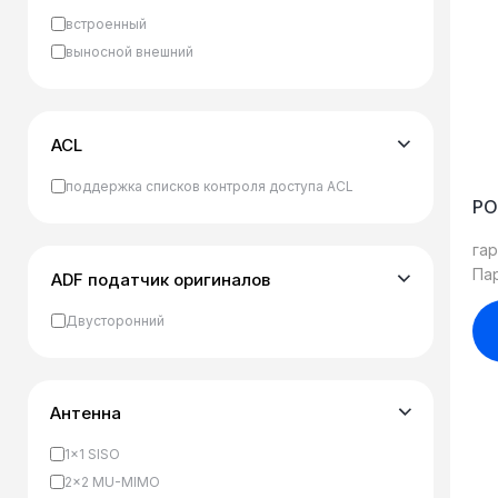
встроенный
выносной внешний
ACL
поддержка списков контроля доступа ACL
PO
гар
Па
ADF податчик оригиналов
Двусторонний
Антенна
1x1 SISO
2×2 MU-MIMO