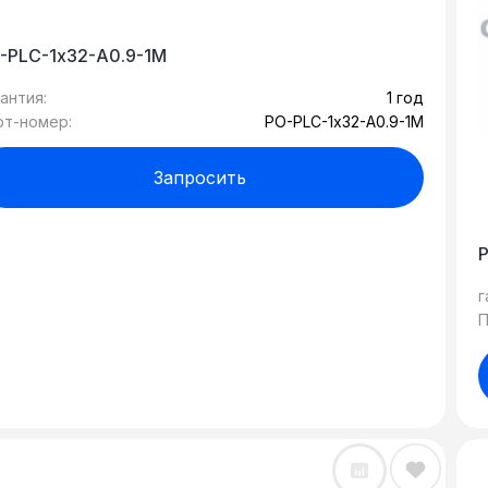
-PLC-1х32-A0.9-1M
антия:
1 год
рт-номер:
PO-PLC-1х32-A0.9-1M
Запросить
г
П