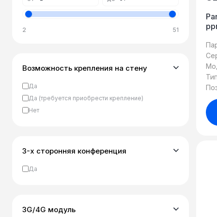
Pa
pp
2
51
51
US
Па
Се
Мо
Возможность крепления на стену
Ти
Да
По
Да (требуется приобрести крепление)
Нет
3-х сторонняя конференция
Да
3G/4G модуль