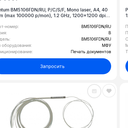
ntum BM5106FDN/RU, P/C/S/F, Mono laser, A4, 40
P
m (max 100000 p/mon), 1.2 GHz, 1200x1200 dpi,
1
2 MB RAM, Duplex, DADF50, paper tray 250 pages,
p
B, LAN,touch screen, start. cartridge 6000 pages
рт-номер:
BM5106FDN/RU
(
П
рия:
B
П
дель:
BM5106FDN/RU
С
п оборудования:
МФУ
М
зиционирование:
Печать документов
Т
Запросить