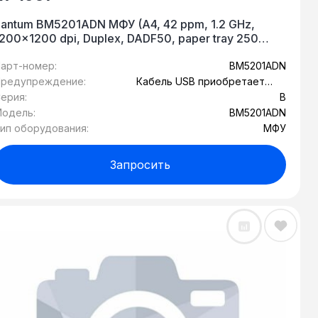
antum BM5201ADN МФУ (A4, 42 ppm, 1.2 GHz,
200x1200 dpi, Duplex, DADF50, paper tray 250
ages, USB, LAN, start. cartridge 3000 pages)
проектная модель)
арт-номер:
BM5201ADN
редупреждение:
Кабель USB приобретается
отдельно
ерия:
B
одель:
BM5201ADN
ип оборудования:
МФУ
Запросить