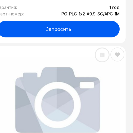
арантия:
1 год
арт-номер:
PO-PLC-1х2-A0.9-SC/APC-1M
Запросить