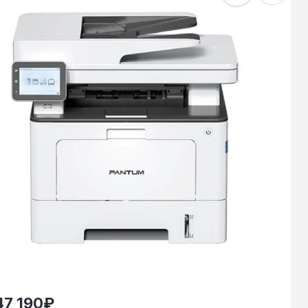
47 190
₽