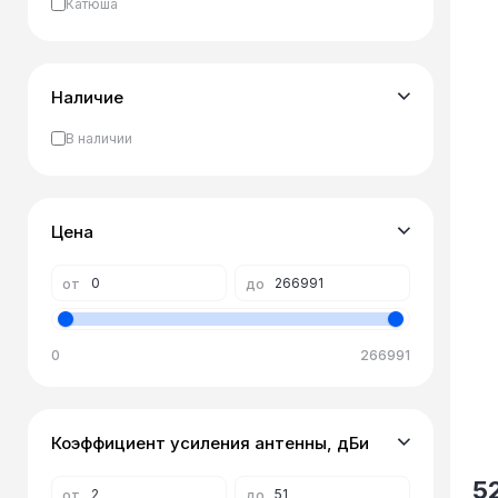
Катюша
Наличие
В наличии
Цена
от
до
0
266991
Коэффициент усиления антенны, дБи
5
от
до