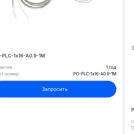
-PLC-1х16-A0.9-1M
антия:
1 год
рт-номер:
PO-PLC-1х16-A0.9-1M
Запросить
г
П