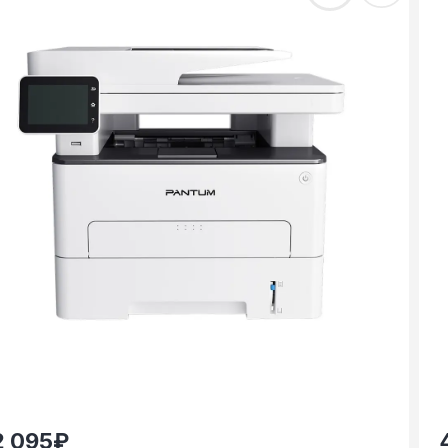
2 095
₽