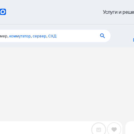
Услуги и реш
имер,
коммутатор
,
сервер
,
СХД